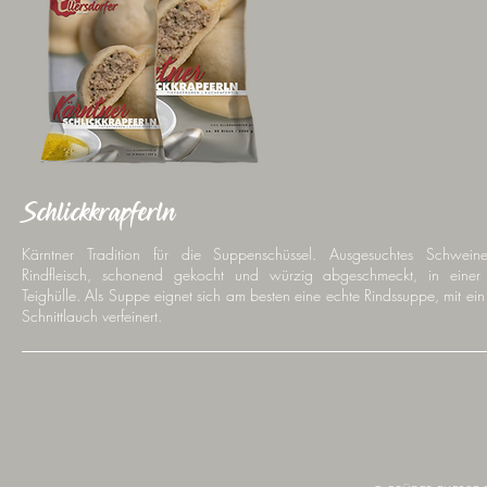
Schlickkrapferln
Kärntner Tradition für die Suppenschüssel. Ausgesuchtes Schwein
Rindfleisch, schonend gekocht und würzig abgeschmeckt, in einer 
Teighülle. Als Suppe eignet sich am besten eine echte Rindssuppe, mit ei
Schnittlauch verfeinert.