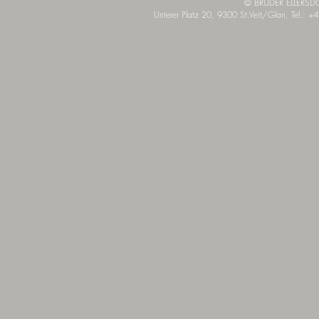
© BRÜDER ELLERSDO
Unterer Platz 20, 9300 St.Veit/Glan, Tel.:
+4