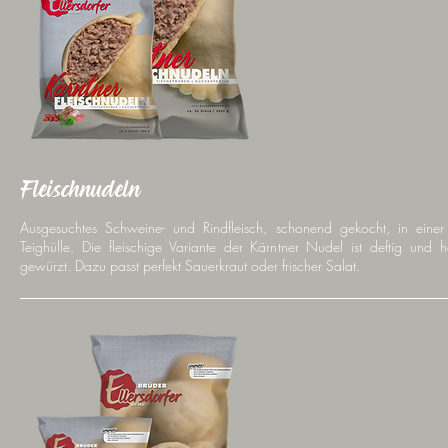
Fleischnudeln
Ausgesuchtes Schweine- und Rindfleisch, schonend gekocht, in einer 
Teighülle. Die fleischige Variante der Kärntner Nudel ist deftig und h
gewürzt. Dazu passt perfekt Sauerkraut oder frischer Salat.